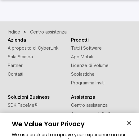
Indice
Centro assistenza
Azienda
Prodotti
A proposito di CyberLink
Tutti i Software
Sala Stampa
App Mobili
Partner
Licenze di Volume
Contatti
Scolastiche
Programma Inviti
Soluzioni Business
Assistenza
SDK FaceMe
®
Centro assistenza
Aggiornamenti Software
We Value Your Privacy
Centro Apprendimento
We use cookies to improve your experience on our
Comunità
Cambia regione