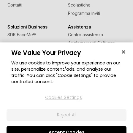
Contatti
Scolastiche
Programma Inviti
Soluzioni Business
Assistenza
SDK FaceMe
®
Centro assistenza
Aggiornamenti Software
We Value Your Privacy
Centro Apprendimento
We use cookies to improve your experience on our
Comunità
Cambia regione
site, personalize content/ads, and analyze our
Zona Utenti
traffic. You can click "Cookie Settings" to provide
Blog
controlled consent.
Seguici
Cookies Settings
Reject All
© 2026 CyberLink Corp. Tutti i diritti riservati.
Politica sulla Privacy
Termini di Servizio
Impostazioni Cookie
Accept Cookies