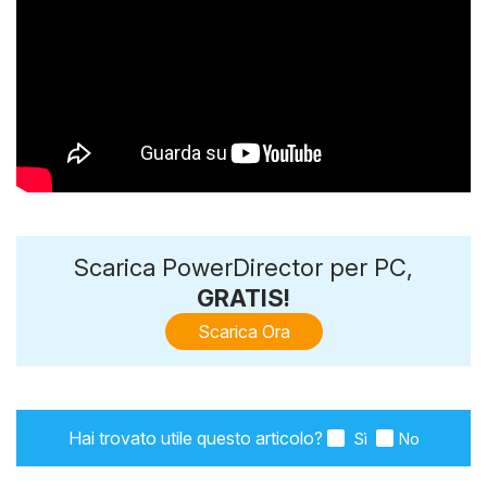
Scarica PowerDirector per PC,
GRATIS!
Scarica Ora
Hai trovato utile questo articolo?
Sì
No