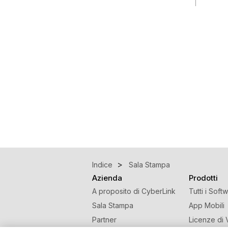
Indice
Sala Stampa
Azienda
Prodotti
A proposito di CyberLink
Tutti i Soft
Sala Stampa
App Mobili
Partner
Licenze di