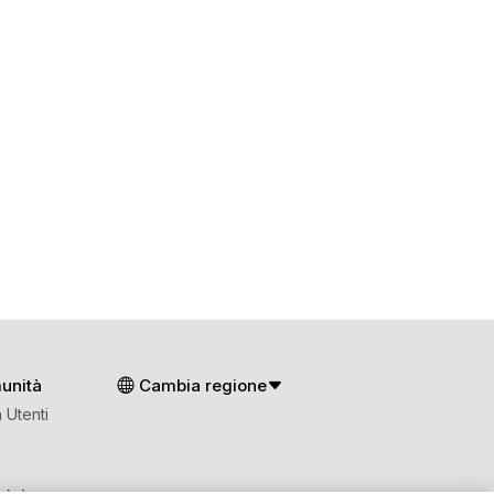
unità
Cambia regione
 Utenti