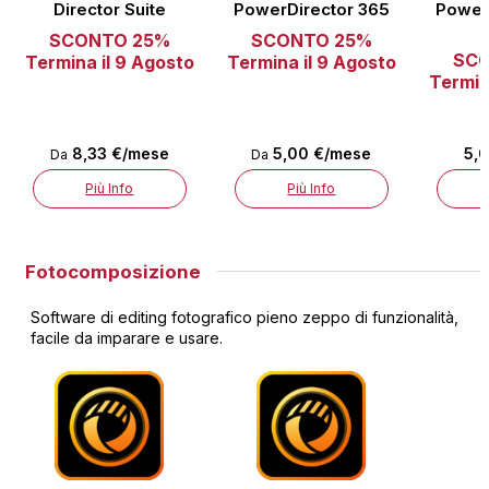
Director Suite
PowerDirector 365
Power
SCONTO 25%
SCONTO 25%
SC
Termina il 9 Agosto
Termina il 9 Agosto
Termin
8,33 €/mese
5,00 €/mese
5,
Da
Da
Più Info
Più Info
Fotocomposizione
Software di editing fotografico pieno zeppo di funzionalità,
facile da imparare e usare.