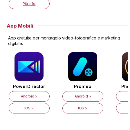
Più Info
App Mobili
App gratuite per montaggio video-fotografico e marketing
digitale.
PowerDirector
Promeo
Pho
Android >
Android >
iOS >
iOS >