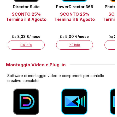
Director Suite
PowerDirector 365
Photo
SCONTO 25%
SCONTO 25%
SC
Termina il 9 Agosto
Termina il 9 Agosto
Termin
8,33 €/mese
5,00 €/mese
3
Da
Da
Da
Più Info
Più Info
Montaggio Video e Plug-in
Software di montaggio video e componenti per contollo
creativo completo.