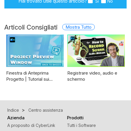
Hai trovato utile questo articolo?
Sì
No
Articoli Consigliati
Mostra Tutto
Finestra di Anteprima
Registrare video, audio e
Progetto | Tutorial sui…
schermo
Indice
Centro assistenza
Azienda
Prodotti
A proposito di CyberLink
Tutti i Software