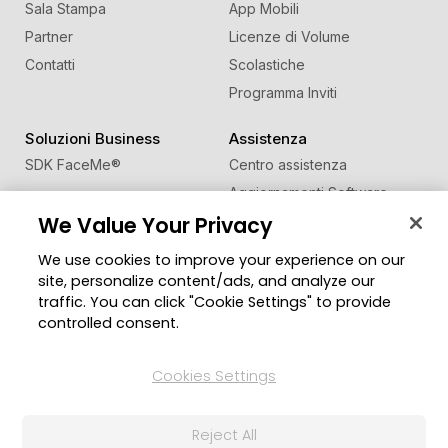
Sala Stampa
App Mobili
Partner
Licenze di Volume
Contatti
Scolastiche
Programma Inviti
Soluzioni Business
Assistenza
SDK FaceMe
®
Centro assistenza
Aggiornamenti Software
We Value Your Privacy
Centro Apprendimento
We use cookies to improve your experience on our
Comunità
Cambia regione
site, personalize content/ads, and analyze our
Zona Utenti
traffic. You can click "Cookie Settings" to provide
Blog
controlled consent.
Seguici
Cookies Settings
Reject All
© 2026 CyberLink Corp. Tutti i diritti riservati.