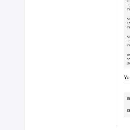
C
Tu
P
M
Fo
P
Ma
Tu
P
Ve
co
B
Yo
Si
St