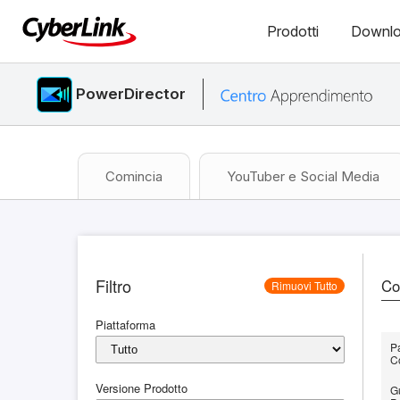
Prodotti
Downl
PowerDirector
Comincia
YouTuber e Social Media
Filtro
Co
Rimuovi Tutto
Piattaforma
Pa
C
Versione Prodotto
Gu