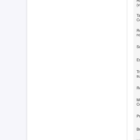
Ri
(
Ta
C
Re
n
Sc
E
T
s
R
Mo
C
P
B