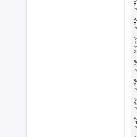
Co
Tu
P
Pa
Tu
P
N
d
ri
d
B
Fu
P
B
Tu
P
No
Ru
P
F
| 
P