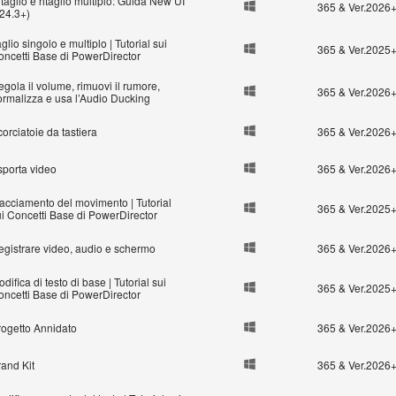
taglio e ritaglio multiplo: Guida New UI
365 & Ver.2026
v24.3+)
glio singolo e multiplo | Tutorial sui
365 & Ver.2025
oncetti Base di PowerDirector
gola il volume, rimuovi il rumore,
365 & Ver.2026
ormalizza e usa l’Audio Ducking
orciatoie da tastiera
365 & Ver.2026
sporta video
365 & Ver.2026
racciamento del movimento | Tutorial
365 & Ver.2025
ui Concetti Base di PowerDirector
egistrare video, audio e schermo
365 & Ver.2026
difica di testo di base | Tutorial sui
365 & Ver.2025
oncetti Base di PowerDirector
rogetto Annidato
365 & Ver.2026
rand Kit
365 & Ver.2026