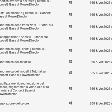
difica avanzata del testo | Tutorial sui
365 & Ver.2025
oncetti Base di PowerDirector
sto: Animazione | Tutorial sui Concetti
365 & Ver.2025
ase di PowerDirector
noramica delle transizioni | Tutorial sui
365 & Ver.2025
oncetti Base di PowerDirector
vrapposizioni: Adesivi | Tutorial sui
365 & Ver.2025
oncetti Base di PowerDirector
noramica degli effetti | Tutorial sui
365 & Ver.2025
oncetti Base di PowerDirector
noramica dei sottotitoli
365 & Ver.2026
noramica dei modelli | Tutorial sui
365 & Ver.2026
oncetti Base di PowerDirector
abilizzatore video, rimozione del
more, miglioramento video AI e altro |
365 & Ver.2026
torial sui Concetti Base di
owerDirector
egolazione del colore
365 & Ver.2026