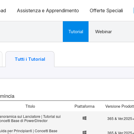
oad
Assistenza e Apprendimento
Offerte Speciali
Tutorial
Webinar
Tutti i Tutorial
mincia
Titolo
Piattaforma
Versione Prodot
noramica sul Lanciatore | Tutorial sui
365 & Ver.2025
oncetti Base di PowerDirector
ida per Principianti | Concetti Base
365 & Ver.2025