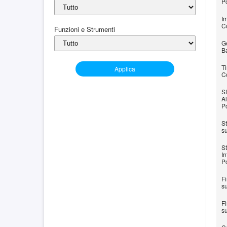
P
Im
C
Funzioni e Strumenti
Ge
B
Ti
Applica
C
St
Al
P
St
s
S
In
P
Fi
s
Fi
s