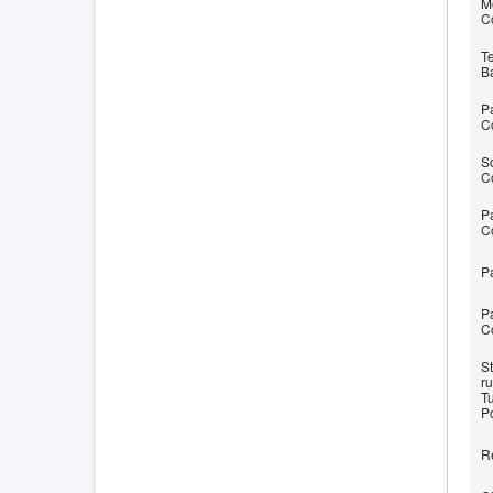
Mo
C
Te
B
Pa
C
So
C
Pa
C
Pa
Pa
C
St
ru
Tu
P
R