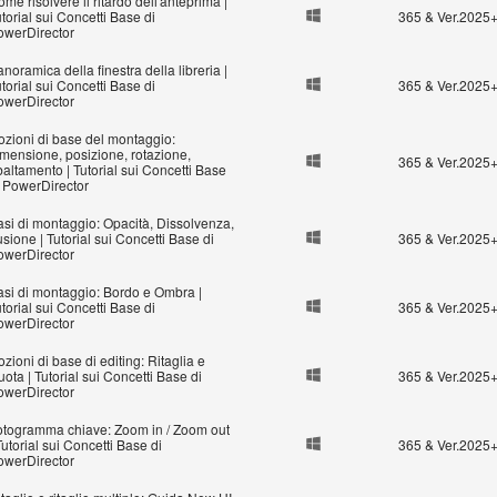
me risolvere il ritardo dell'anteprima |
torial sui Concetti Base di
365 & Ver.2025
owerDirector
noramica della finestra della libreria |
torial sui Concetti Base di
365 & Ver.2025
owerDirector
ozioni di base del montaggio:
imensione, posizione, rotazione,
365 & Ver.2025
baltamento | Tutorial sui Concetti Base
i PowerDirector
asi di montaggio: Opacità, Dissolvenza,
sione | Tutorial sui Concetti Base di
365 & Ver.2025
owerDirector
asi di montaggio: Bordo e Ombra |
torial sui Concetti Base di
365 & Ver.2025
owerDirector
zioni di base di editing: Ritaglia e
ota | Tutorial sui Concetti Base di
365 & Ver.2025
owerDirector
otogramma chiave: Zoom in / Zoom out
Tutorial sui Concetti Base di
365 & Ver.2025
owerDirector