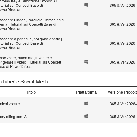
hroma Key e Rimozione Sfondo AI |
torial sui Concetti Base di
365 & Ver.2026
owerDirector
aschere Lineari, Parallele, Immagine e
rma | Tutorial sui Concetti Base di
365 & Ver.2026
owerDirector
schere a pennello, poligono e testo |
torial sui Concetti Base di
365 & Ver.2026
owerDirector
locizzare, rallentare, invertire e
ngelare il video | Tutorial sui Concetti
365 & Ver.2026
ase di PowerDirector
uTuber e Social Media
Titolo
Piattaforma
Versione Prodot
ntesi vocale
365 & Ver.2026
orytelling con IA
365 & Ver.2026