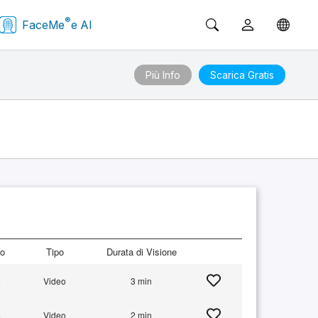
®
FaceMe
e AI
Più Info
Scarica Gratis
to
Tipo
Durata di Visione
+
Video
3 min
+
Video
2 min