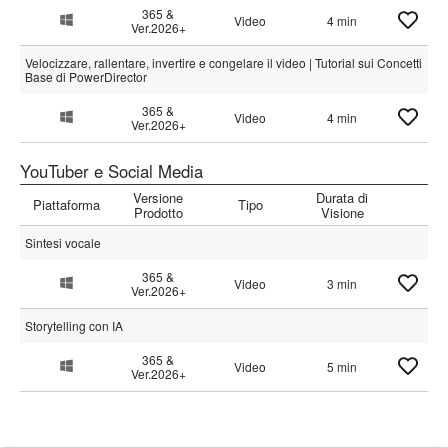
365 &
Video
4 min
Ver.2026+
Velocizzare, rallentare, invertire e congelare il video | Tutorial sui Concetti
Base di PowerDirector
365 &
Video
4 min
Ver.2026+
YouTuber e Social Media
Versione
Durata di
Piattaforma
Tipo
Prodotto
Visione
Sintesi vocale
365 &
Video
3 min
Ver.2026+
Storytelling con IA
365 &
Video
5 min
Ver.2026+