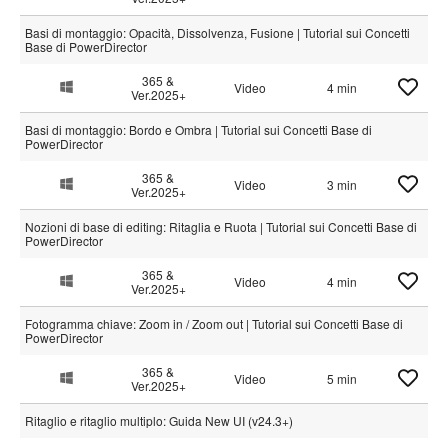
Basi di montaggio: Opacità, Dissolvenza, Fusione | Tutorial sui Concetti
Base di PowerDirector
365 &
Video
4 min
Ver.2025+
Basi di montaggio: Bordo e Ombra | Tutorial sui Concetti Base di
PowerDirector
365 &
Video
3 min
Ver.2025+
Nozioni di base di editing: Ritaglia e Ruota | Tutorial sui Concetti Base di
PowerDirector
365 &
Video
4 min
Ver.2025+
Fotogramma chiave: Zoom in / Zoom out | Tutorial sui Concetti Base di
PowerDirector
365 &
Video
5 min
Ver.2025+
Ritaglio e ritaglio multiplo: Guida New UI (v24.3+)