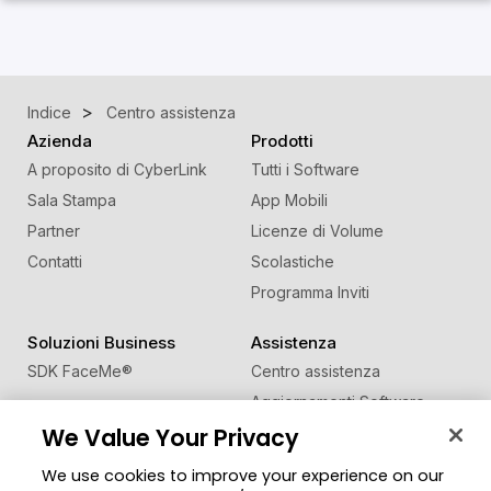
Indice
Centro assistenza
Azienda
Prodotti
A proposito di CyberLink
Tutti i Software
Sala Stampa
App Mobili
Partner
Licenze di Volume
Contatti
Scolastiche
Programma Inviti
Soluzioni Business
Assistenza
SDK FaceMe
®
Centro assistenza
Aggiornamenti Software
We Value Your Privacy
Centro Apprendimento
We use cookies to improve your experience on our
Comunità
Cambia regione