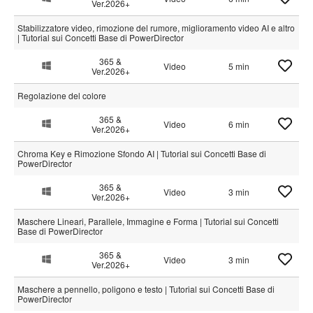
Ver.2026+
Stabilizzatore video, rimozione del rumore, miglioramento video AI e altro
| Tutorial sui Concetti Base di PowerDirector
365 &
Video
5 min
Ver.2026+
Regolazione del colore
365 &
Video
6 min
Ver.2026+
Chroma Key e Rimozione Sfondo AI | Tutorial sui Concetti Base di
PowerDirector
365 &
Video
3 min
Ver.2026+
Maschere Lineari, Parallele, Immagine e Forma | Tutorial sui Concetti
Base di PowerDirector
365 &
Video
3 min
Ver.2026+
Maschere a pennello, poligono e testo | Tutorial sui Concetti Base di
PowerDirector