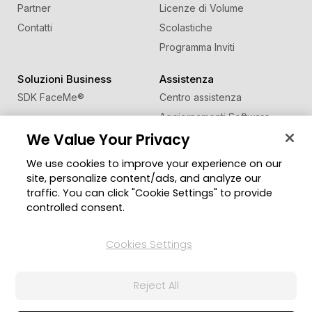
Partner
Licenze di Volume
Contatti
Scolastiche
Programma Inviti
Soluzioni Business
Assistenza
SDK FaceMe
®
Centro assistenza
Aggiornamenti Software
We Value Your Privacy
Centro Apprendimento
We use cookies to improve your experience on our
Comunità
Cambia regione
site, personalize content/ads, and analyze our
Zona Utenti
traffic. You can click "Cookie Settings" to provide
Blog
controlled consent.
Seguici
Cookies Settings
Reject All
© 2026 CyberLink Corp. Tutti i diritti riservati.
Politica sulla Privacy
Termini di Servizio