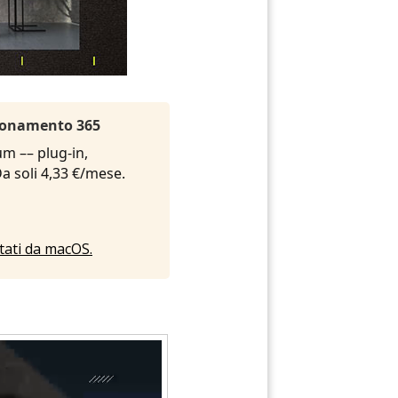
Abbonamento 365
um –– plug-in,
 Da soli 4,33 €/mese.
rtati da macOS.