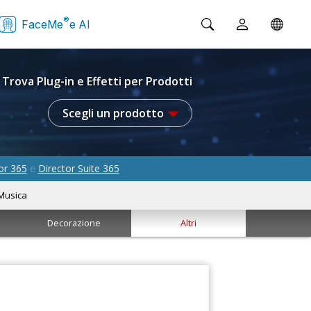
®
FaceMe
e AI
Trova Plug-in e Effetti per Prodotti
Scegli un prodotto
or 365
Director Suite 365
e
Musica
Decorazione
Altri