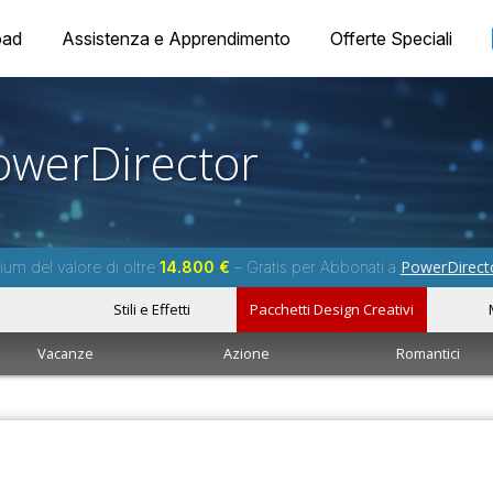
oad
Assistenza e Apprendimento
Offerte Speciali
owerDirector
PowerDirect
um del valore di oltre
14.800 €
– Gratis per Abbonati a
Stili e Effetti
Pacchetti Design Creativi
Vacanze
Azione
Romantici