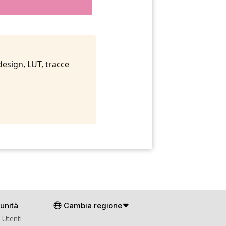
 design, LUT, tracce
unità
Cambia regione
 Utenti