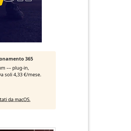
Abbonamento 365
um –– plug-in,
 Da soli 4,33 €/mese.
rtati da macOS.