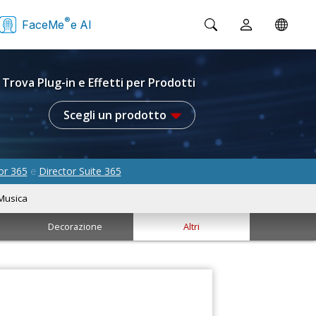
®
FaceMe
e AI
Trova Plug-in e Effetti per Prodotti
Scegli un prodotto
or 365
Director Suite 365
e
Musica
Decorazione
Altri