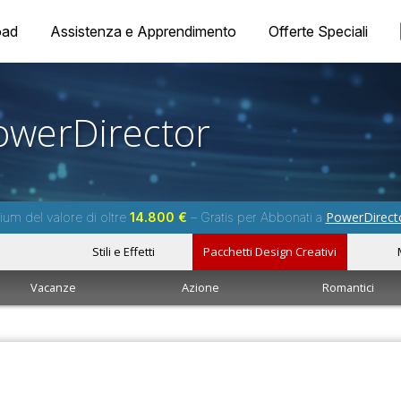
oad
Assistenza e Apprendimento
Offerte Speciali
owerDirector
PowerDirect
um del valore di oltre
14.800 €
– Gratis per Abbonati a
Stili e Effetti
Pacchetti Design Creativi
Vacanze
Azione
Romantici