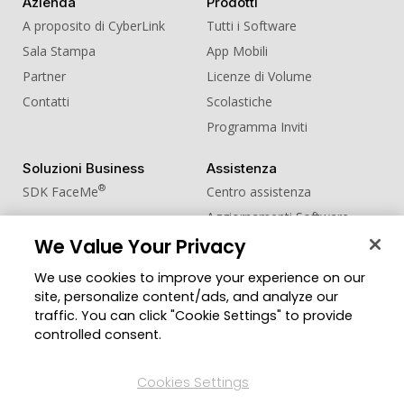
Azienda
Prodotti
A proposito di CyberLink
Tutti i Software
Sala Stampa
App Mobili
Partner
Licenze di Volume
Contatti
Scolastiche
Programma Inviti
Soluzioni Business
Assistenza
®
SDK FaceMe
Centro assistenza
Aggiornamenti Software
Centro Apprendimento
We Value Your Privacy
We use cookies to improve your experience on our
Comunità
Cambia regione
site, personalize content/ads, and analyze our
Zona Utenti
traffic. You can click "Cookie Settings" to provide
Blog
controlled consent.
Seguici
Cookies Settings