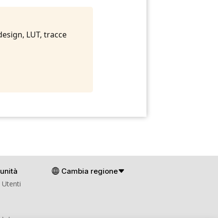
 design, LUT, tracce
unità
Cambia regione
 Utenti