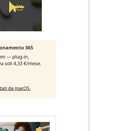
Abbonamento 365
um –– plug-in,
 Da soli 4,33 €/mese.
rtati da macOS.