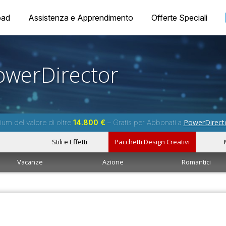
oad
Assistenza e Apprendimento
Offerte Speciali
owerDirector
PowerDirect
um del valore di oltre
14.800 €
– Gratis per Abbonati a
Stili e Effetti
Pacchetti Design Creativi
Vacanze
Azione
Romantici