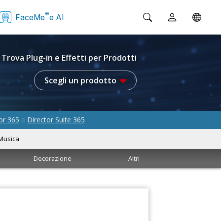
®
FaceMe
e AI
Trova Plug-in e Effetti per Prodotti
Scegli un prodotto
or 365
Director Suite 365
e
Musica
Decorazione
Altri