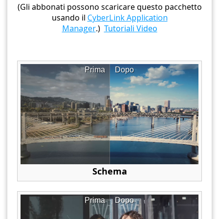
(Gli abbonati possono scaricare questo pacchetto
usando il
CyberLink Application
Manager
.)
Tutoriali Video
Prima
Dopo
Schema
Prima
Dopo