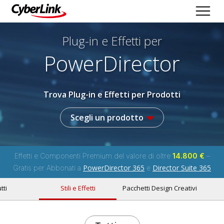
Plug-in e Effetti per
PowerDirector
Trova Plug-in e Effetti per Prodotti
Scegli un prodotto
Effetti e Componenti Premium del valore di oltre
14.800 €
–
PowerDirector 365
Director Suite 365
Gratis per Abbonati a
e
tti
Stili e Effetti
Pacchetti Design Creativi