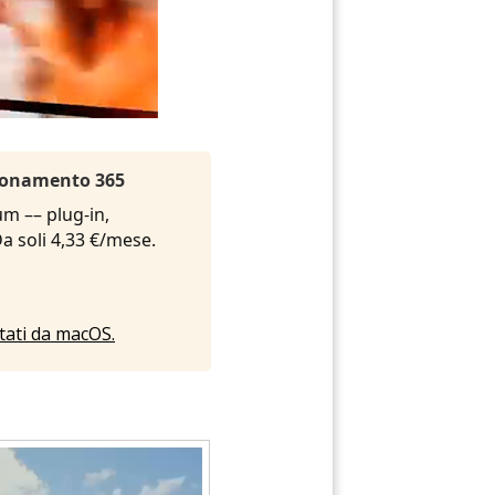
Abbonamento 365
um –– plug-in,
 Da soli 4,33 €/mese.
rtati da macOS.