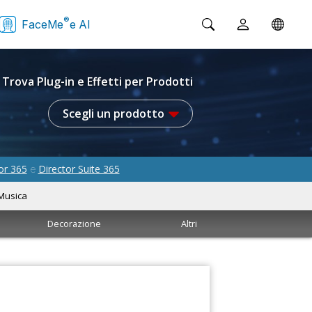
®
FaceMe
e AI
Trova Plug-in e Effetti per Prodotti
Scegli un prodotto
or 365
Director Suite 365
e
Musica
Decorazione
Altri