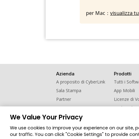
per Mac：
visualizza t
Azienda
Prodotti
A proposito di CyberLink
Tutti i Soft
Sala Stampa
App Mobili
Partner
Licenze di 
Contatti
Scolastiche
We Value Your Privacy
Programma I
We use cookies to improve your experience on our site, 
© 2026 CyberLink Corp. Tutti i diritti riservati.
our traffic. You can click "Cookie Settings" to provide con