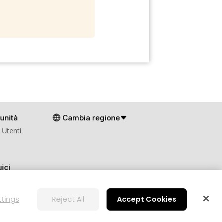
unità
Cambia regione
 Utenti
ici
ttings
Reject All
Accept Cookies
ie