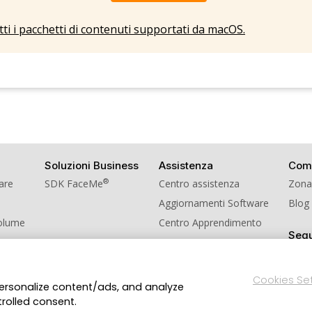
utti i pacchetti di contenuti supportati da macOS.
Soluzioni Business
Assistenza
Com
®
ware
SDK FaceMe
Centro assistenza
Zona
Aggiornamenti Software
Blog
Volume
Centro Apprendimento
Segu
nviti
Cookies Se
personalize content/ads, and analyze
Politica sulla Privacy
Termini di Servizio
Impostazioni Cook
trolled consent.