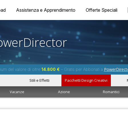
oad
Assistenza e Apprendimento
Offerte Speciali
owerDirector
PowerDirect
um del valore di oltre
14.800 €
– Gratis per Abbonati a
Stili e Effetti
Pacchetti Design Creativi
Vacanze
Azione
Romantici