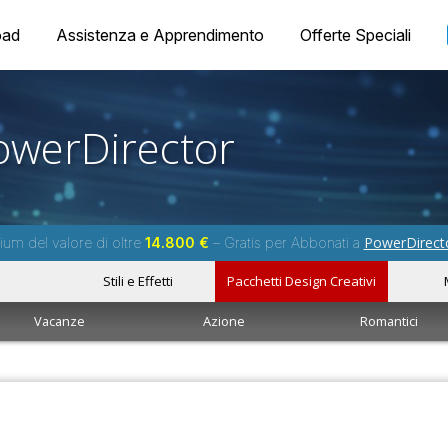
oad
Assistenza e Apprendimento
Offerte Speciali
owerDirector
PowerDirect
um del valore di oltre
14.800 €
– Gratis per Abbonati a
Stili e Effetti
Pacchetti Design Creativi
Vacanze
Azione
Romantici