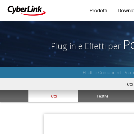
Prodotti
Downl
P
Plug-in e Effetti per
Effetti e Componenti Premi
Tutti
Tutti
Festivi