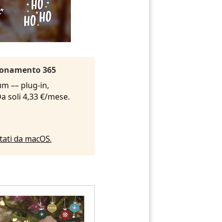
Abbonamento 365
um –– plug-in,
 Da soli 4,33 €/mese.
rtati da macOS.