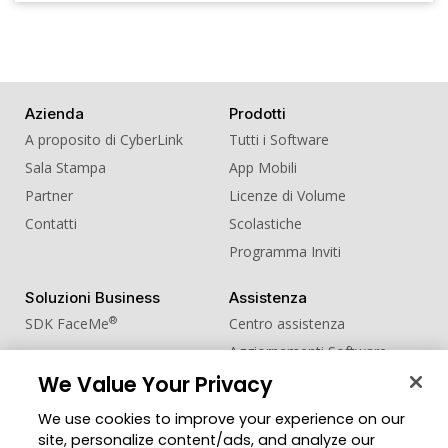
Azienda
Prodotti
A proposito di CyberLink
Tutti i Software
Sala Stampa
App Mobili
Partner
Licenze di Volume
Contatti
Scolastiche
Programma Inviti
Soluzioni Business
Assistenza
®
SDK FaceMe
Centro assistenza
Aggiornamenti Software
We Value Your Privacy
Centro Apprendimento
We use cookies to improve your experience on our
Comunità
Cambia regione
site, personalize content/ads, and analyze our