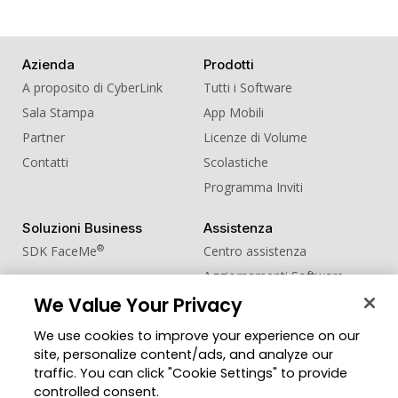
Azienda
Prodotti
A proposito di CyberLink
Tutti i Software
Sala Stampa
App Mobili
Partner
Licenze di Volume
Contatti
Scolastiche
Programma Inviti
Soluzioni Business
Assistenza
®
SDK FaceMe
Centro assistenza
Aggiornamenti Software
We Value Your Privacy
Centro Apprendimento
We use cookies to improve your experience on our
Comunità
Cambia regione
site, personalize content/ads, and analyze our
Zona Utenti
traffic. You can click "Cookie Settings" to provide
Blog
controlled consent.