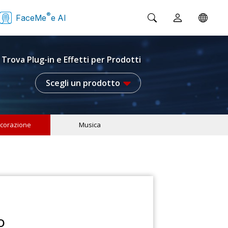
®
FaceMe
e AI
Trova Plug-in e Effetti per Prodotti
Scegli un prodotto
corazione
Musica
o