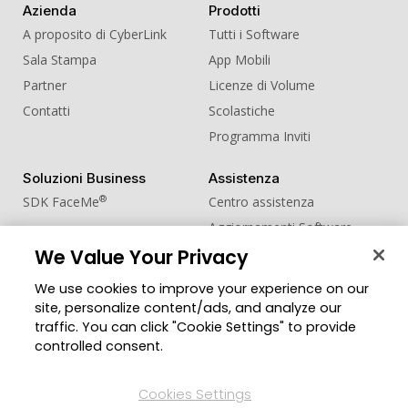
Azienda
Prodotti
A proposito di CyberLink
Tutti i Software
Sala Stampa
App Mobili
Partner
Licenze di Volume
Contatti
Scolastiche
Programma Inviti
Soluzioni Business
Assistenza
®
SDK FaceMe
Centro assistenza
Aggiornamenti Software
We Value Your Privacy
Centro Apprendimento
We use cookies to improve your experience on our
Comunità
Cambia regione
site, personalize content/ads, and analyze our
Zona Utenti
traffic. You can click "Cookie Settings" to provide
Blog
controlled consent.
Seguici
Cookies Settings