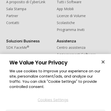
A proposito di CyberLink
Tutti i Software
Sala Stampa
App Mobili
Partner
Licenze di Volume
Contatti
Scolastiche
Programma Inviti
Soluzioni Business
Assistenza
®
SDK FaceMe
Centro assistenza
Aggiornamenti Software
We Value Your Privacy
Centro Apprendimento
We use cookies to improve your experience on our
Comunità
Cambia regione
site, personalize content/ads, and analyze our
Zona Utenti
traffic. You can click "Cookie Settings" to provide
Blog
controlled consent.
Seguici
Cookies Settings