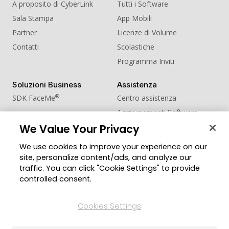
A proposito di CyberLink
Tutti i Software
Sala Stampa
App Mobili
Partner
Licenze di Volume
Contatti
Scolastiche
Programma Inviti
Soluzioni Business
Assistenza
®
SDK FaceMe
Centro assistenza
Aggiornamenti Software
We Value Your Privacy
Centro Apprendimento
We use cookies to improve your experience on our
Comunità
Cambia regione
site, personalize content/ads, and analyze our
Zona Utenti
traffic. You can click "Cookie Settings" to provide
Blog
controlled consent.
Seguici
Cookies Settings