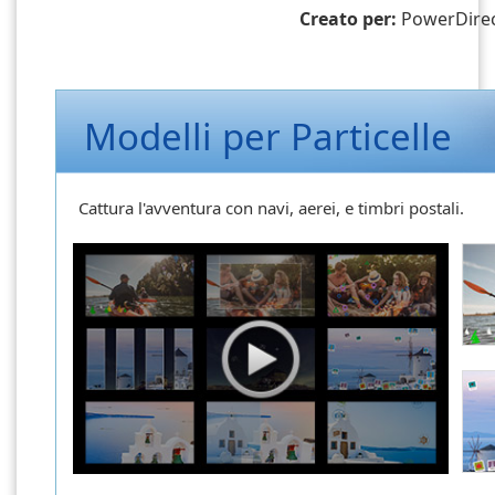
Creato per:
PowerDirect
Modelli per Particelle
Cattura l'avventura con navi, aerei, e timbri postali.