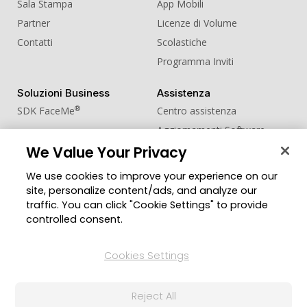
Sala Stampa
App Mobili
Partner
Licenze di Volume
Contatti
Scolastiche
Programma Inviti
Soluzioni Business
Assistenza
®
SDK FaceMe
Centro assistenza
Aggiornamenti Software
We Value Your Privacy
Centro Apprendimento
We use cookies to improve your experience on our
Comunità
Cambia regione
site, personalize content/ads, and analyze our
Zona Utenti
traffic. You can click "Cookie Settings" to provide
Blog
controlled consent.
Seguici
Cookies Settings
Reject All
© 2026 CyberLink Corp. Tutti i diritti riservati.