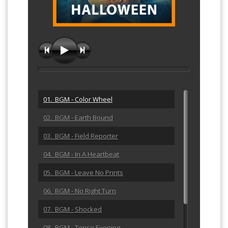
01. BGM - Color Wheel
02. BGM - Earth Bound
03. BGM - Field Reporter
04. BGM - In A Heartbeat
05. BGM - Leave No Prints
06. BGM - No Right Turn
07. BGM - Shocked
08. BGM - Tense Evening