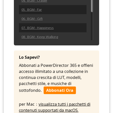
04. BGM - Cradle
05. BGM - Far
06. BGM - Gift
07. BGM - Happiness
08. BGM - Keep Walking
09. BGM - Lan Lan Lan
10. BGM - Mercy Waltz
Lo Sapevi?
11. BGM - Photograph
Abbonati a PowerDirector 365 e offieni
accesso illimitato a una collezione in
12. BGM - Sentimental
continua crescita di LUT, modelli,
13. BGM - Sleepy Kitten
pacchetti stile, e musiche di
sottofondo.
Abbonati Ora
per Mac：
visualizza tutti i pacchetti di
contenuti supportati da macOS.