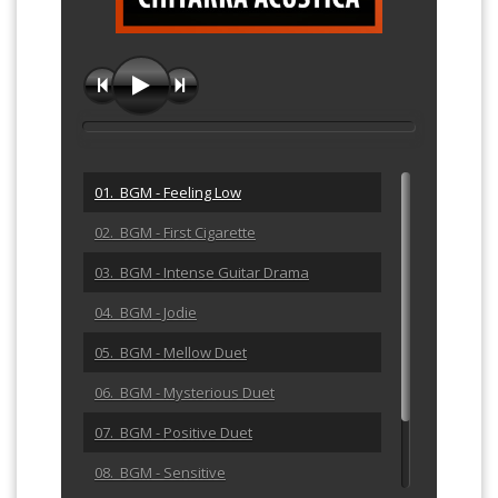
01. BGM - Feeling Low
02. BGM - First Cigarette
03. BGM - Intense Guitar Drama
04. BGM - Jodie
05. BGM - Mellow Duet
06. BGM - Mysterious Duet
07. BGM - Positive Duet
08. BGM - Sensitive