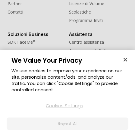
Partner
Licenze di Volume
Contatti
Scolastiche
Programma Inviti
Soluzioni Business
Assistenza
®
SDK FaceMe
Centro assistenza
Aggiornamenti Software
We Value Your Privacy
Centro Apprendimento
We use cookies to improve your experience on our
Comunità
Cambia regione
site, personalize content/ads, and analyze our
Zona Utenti
traffic. You can click "Cookie Settings" to provide
Blog
controlled consent.
Seguici
Cookies Settings
Reject All
© 2026 CyberLink Corp. Tutti i diritti riservati.
Politica sulla Privacy
Termini di Servizio