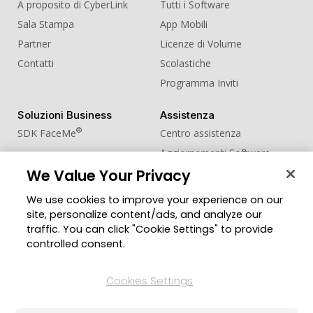
A proposito di CyberLink
Tutti i Software
Sala Stampa
App Mobili
Partner
Licenze di Volume
Contatti
Scolastiche
Programma Inviti
Soluzioni Business
Assistenza
®
SDK FaceMe
Centro assistenza
Aggiornamenti Software
Centro Apprendimento
We Value Your Privacy
We use cookies to improve your experience on our
Comunità
Cambia regione
site, personalize content/ads, and analyze our
Zona Utenti
traffic. You can click "Cookie Settings" to provide
Blog
controlled consent.
Seguici
Cookies Settings