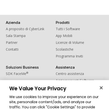
Azienda
Prodotti
A proposito di CyberLink
Tutti i Software
Sala Stampa
App Mobili
Partner
Licenze di Volume
Contatti
Scolastiche
Programma Inviti
Soluzioni Business
Assistenza
®
SDK FaceMe
Centro assistenza
Aggiornamenti Software
We Value Your Privacy
Centro Apprendimento
We use cookies to improve your experience on our
Comunità
Cambia regione
site, personalize content/ads, and analyze our
Zona Utenti
traffic. You can click "Cookie Settings" to provide