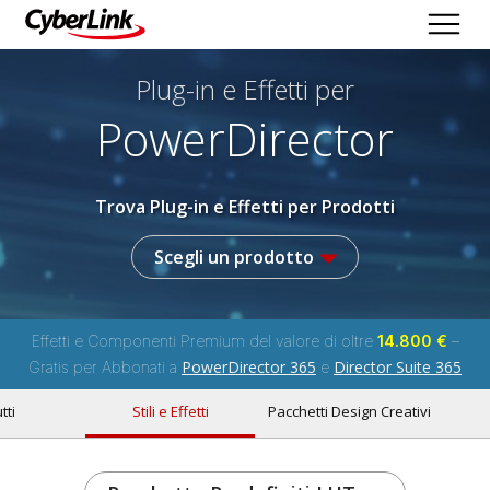
Plug-in e Effetti per
PowerDirector
Trova Plug-in e Effetti per Prodotti
Scegli un prodotto
Effetti e Componenti Premium del valore di oltre
14.800 €
–
PowerDirector 365
Director Suite 365
Gratis per Abbonati a
e
tti
Stili e Effetti
Pacchetti Design Creativi