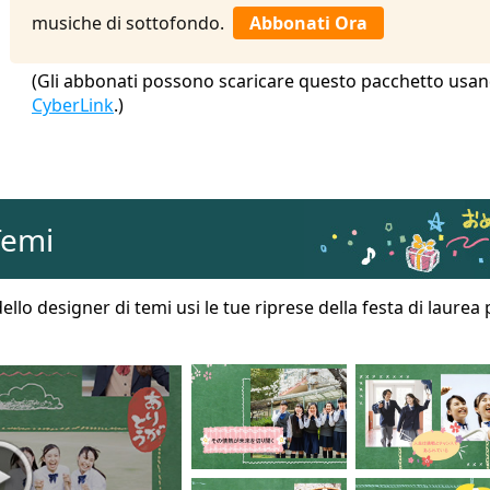
musiche di sottofondo.
Abbonati Ora
(Gli abbonati possono scaricare questo pacchetto usan
CyberLink
.)
Temi
lo designer di temi usi le tue riprese della festa di laurea p