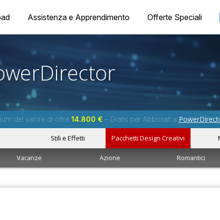
oad
Assistenza e Apprendimento
Offerte Speciali
owerDirector
PowerDirect
um del valore di oltre
14.800 €
– Gratis per Abbonati a
Stili e Effetti
Pacchetti Design Creativi
Vacanze
Azione
Romantici