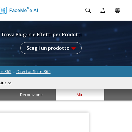
®
FaceMe
e AI
Trova Plug-in e Effetti per Prodotti
Scegli un prodotto
or 365
Director Suite 365
e
Musica
Decorazione
Altri