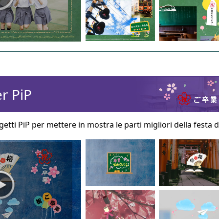
r PiP
getti PiP per mettere in mostra le parti migliori della festa d