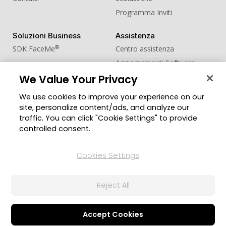
Programma Inviti
Soluzioni Business
Assistenza
®
SDK FaceMe
Centro assistenza
Aggiornamenti Software
We Value Your Privacy
Centro Apprendimento
We use cookies to improve your experience on our
Comunità
Cambia regione
site, personalize content/ads, and analyze our
Zona Utenti
traffic. You can click "Cookie Settings" to provide
Blog
controlled consent.
Seguici
Cookies Settings
Reject All
© 2026 CyberLink Corp. Tutti i diritti riservati.
Politica sulla Privacy
Termini di Servizio
Impostazioni Cookie
Accept Cookies