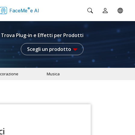
®
FaceMe
e AI
Trova Plug-in e Effetti per Prodotti
Scegli un prodotto
corazione
Musica
ci