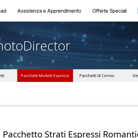
oad
Assistenza e Apprendimento
Offerte Speciali
hotoDirector
tti
Pacchetti Modelli Espressi
Pacchetti di Cornici
De
Pacchetto Strati Espressi Romanti