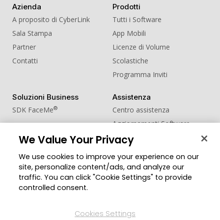
Azienda
Prodotti
A proposito di CyberLink
Tutti i Software
Sala Stampa
App Mobili
Partner
Licenze di Volume
Contatti
Scolastiche
Programma Inviti
Soluzioni Business
Assistenza
®
SDK FaceMe
Centro assistenza
Aggiornamenti Software
We Value Your Privacy
Centro Apprendimento
We use cookies to improve your experience on our
Comunità
Cambia regione
site, personalize content/ads, and analyze our
Zona Utenti
traffic. You can click "Cookie Settings" to provide
Blog
controlled consent.
Seguici
Cookies Settings