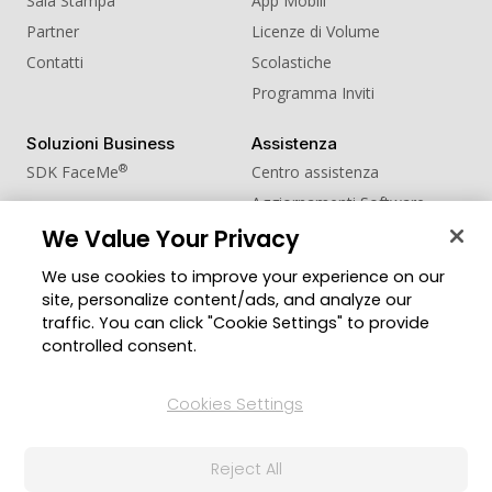
Sala Stampa
App Mobili
Partner
Licenze di Volume
Contatti
Scolastiche
Programma Inviti
Soluzioni Business
Assistenza
®
SDK FaceMe
Centro assistenza
Aggiornamenti Software
Centro Apprendimento
We Value Your Privacy
We use cookies to improve your experience on our
Comunità
Cambia regione
site, personalize content/ads, and analyze our
Zona Utenti
traffic. You can click "Cookie Settings" to provide
Blog
controlled consent.
Seguici
Cookies Settings
Reject All
© 2026 CyberLink Corp. Tutti i diritti riservati.