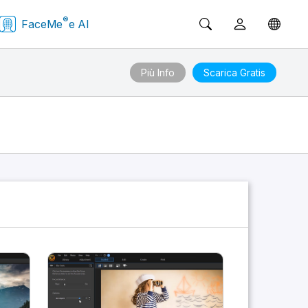
®
FaceMe
e AI
Più Info
Scarica Gratis