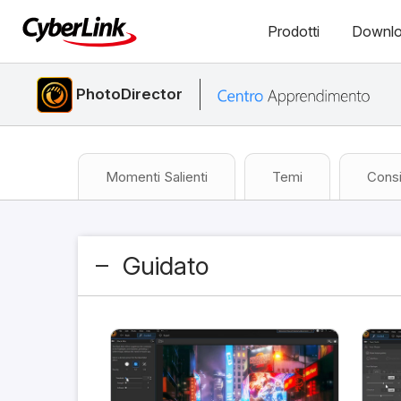
Prodotti
Downl
PhotoDirector
Momenti Salienti
Temi
Consi
Guidato