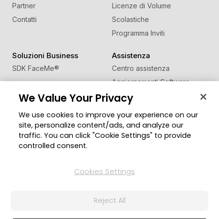
Partner
Licenze di Volume
Contatti
Scolastiche
Programma Inviti
Soluzioni Business
Assistenza
SDK FaceMe
®
Centro assistenza
Aggiornamenti Software
We Value Your Privacy
Centro Apprendimento
We use cookies to improve your experience on our
Comunità
Cambia regione
site, personalize content/ads, and analyze our
Zona Utenti
traffic. You can click "Cookie Settings" to provide
Blog
controlled consent.
Seguici
Cookies Settings
Reject All
© 2026 CyberLink Corp. Tutti i diritti riservati.
Politica sulla Privacy
Termini di Servizio