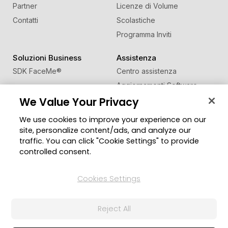
Partner
Licenze di Volume
Contatti
Scolastiche
Programma Inviti
Soluzioni Business
Assistenza
SDK FaceMe
®
Centro assistenza
Aggiornamenti Software
We Value Your Privacy
Centro Apprendimento
We use cookies to improve your experience on our
Comunità
Cambia regione
site, personalize content/ads, and analyze our
Zona Utenti
traffic. You can click "Cookie Settings" to provide
Blog
controlled consent.
Seguici
Cookies Settings
Reject All
© 2026 CyberLink Corp. Tutti i diritti riservati.
Politica sulla Privacy
Termini di Servizio