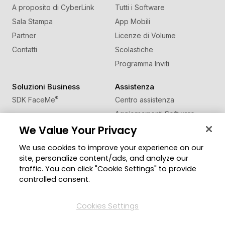
A proposito di CyberLink
Tutti i Software
Sala Stampa
App Mobili
Partner
Licenze di Volume
Contatti
Scolastiche
Programma Inviti
Soluzioni Business
Assistenza
®
SDK FaceMe
Centro assistenza
Aggiornamenti Software
We Value Your Privacy
Centro Apprendimento
We use cookies to improve your experience on our
Comunità
Cambia regione
site, personalize content/ads, and analyze our
Zona Utenti
traffic. You can click "Cookie Settings" to provide
Blog
controlled consent.
Seguici
Cookies Settings