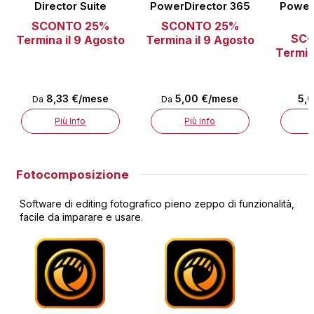
Director Suite
PowerDirector 365
Power
SCONTO 25%
SCONTO 25%
SC
Termina il 9 Agosto
Termina il 9 Agosto
Termin
8,33 €/mese
5,00 €/mese
5,
Da
Da
Più Info
Più Info
Fotocomposizione
Software di editing fotografico pieno zeppo di funzionalità,
facile da imparare e usare.