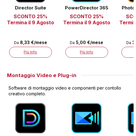
Director Suite
PowerDirector 365
Photo
SCONTO 25%
SCONTO 25%
SC
Termina il 9 Agosto
Termina il 9 Agosto
Termin
8,33 €/mese
5,00 €/mese
3
Da
Da
Da
Più Info
Più Info
Montaggio Video e Plug-in
Software di montaggio video e componenti per contollo
creativo completo.