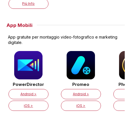
Più Info
App Mobili
App gratuite per montaggio video-fotografico e marketing
digitale.
PowerDirector
Promeo
Pho
Android >
Android >
iOS >
iOS >