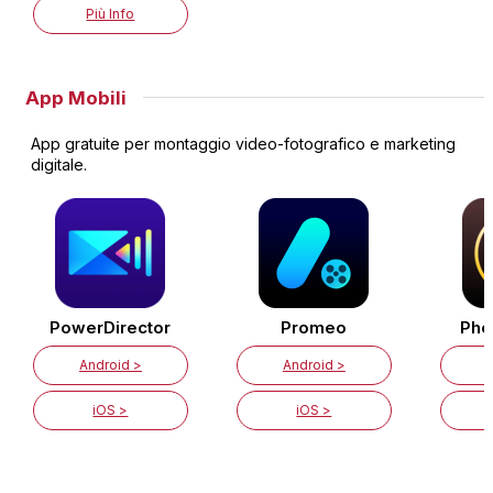
Più Info
App Mobili
App gratuite per montaggio video-fotografico e marketing
digitale.
PowerDirector
Promeo
Pho
Android >
Android >
iOS >
iOS >