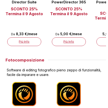
Director Suite
PowerDirector 365
Power
SCONTO 25%
SCONTO 25%
SC
Termina il 9 Agosto
Termina il 9 Agosto
Termin
8,33 €/mese
5,00 €/mese
5,
Da
Da
Più Info
Più Info
Fotocomposizione
Software di editing fotografico pieno zeppo di funzionalità,
facile da imparare e usare.