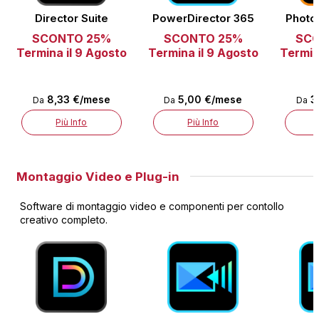
Director Suite
PowerDirector 365
Photo
SCONTO 25%
SCONTO 25%
SC
Termina il 9 Agosto
Termina il 9 Agosto
Termin
8,33 €/mese
5,00 €/mese
3
Da
Da
Da
Più Info
Più Info
Montaggio Video e Plug-in
Software di montaggio video e componenti per contollo
creativo completo.