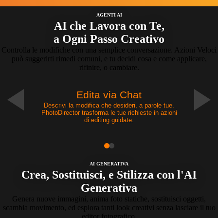
AGENTI AI
AI che Lavora con Te,
a Ogni Passo Creativo
Controlla le modifiche con una semplice conversazione. Azioni Veloci
può suggerirti rimedi comuni, e tu decidi cosa e come applicare,
rifinire, o cambiare.
Edita via Chat
Descrivi la modifica che desideri, a parole tue.
PhotoDirector trasforma le tue richieste in azioni
di editing guidate.
AI GENERATIVA
Crea, Sostituisci, e Stilizza con l'AI
Generativa
Genera nuove immagini, anima foto statiche, sostituisci oggetti,
scambia movimento, ed esplora tanti look creativi senza lasciare il tuo
editor fotografico.