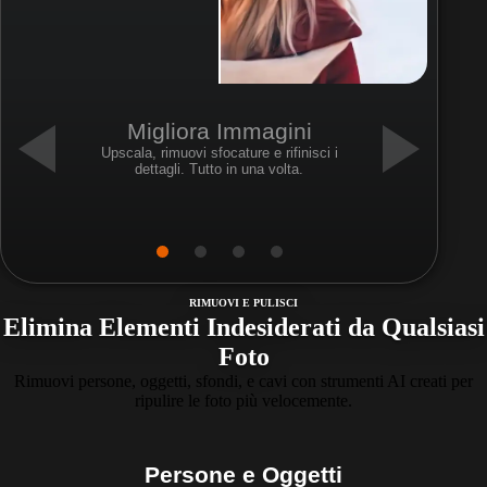
Migliora Immagini
Upscala, rimuovi sfocature e rifinisci i
dettagli. Tutto in una volta.
RIMUOVI E PULISCI
Elimina Elementi Indesiderati da Qualsiasi
Foto
Rimuovi persone, oggetti, sfondi, e cavi con strumenti AI creati per
ripulire le foto più velocemente.
Persone e Oggetti