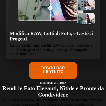
Modifica RAW, Lotti di Foto, e Gestisci
Progetti
Lavora direttamente con file RAW, applica modifiche a
lotti di foto, gestisci le immagini e progetti fotografici di
grandi dimensioni.
DOWNLOAD
GRATUITO
RIMEDIA E MIGLIORA
Rendi le Foto Eleganti, Nitide e Pronte da
Condividere
Migliora la nitidezza, riduci il rumore, aumenta i dettagli, correggi i
colori, e upscala le foto grazie a strumenti di editing AI.