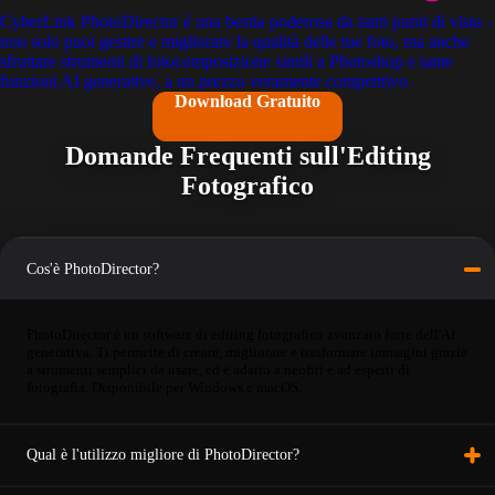
CyberLink PhotoDirector è una bestia poderosa da tanti punti di vista -
non solo puoi gestire e migliorare la qualità delle tue foto, ma anche
sfruttare strumenti di fotocomposizione simili a Photoshop e tante
funzioni AI generative, a un prezzo veramente competitivo.
Download Gratuito
Domande Frequenti sull'Editing
Fotografico
Cos'è PhotoDirector?
PhotoDirector è un software di editing fotografico avanzato forte dell'AI
generativa. Ti permette di creare, migliorare e trasformare immagini grazie
a strumenti semplici da usare, ed è adatto a neofiti e ad esperti di
fotografia. Disponibile per Windows e macOS.
Qual è l'utilizzo migliore di PhotoDirector?