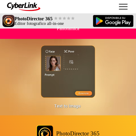
PhotoDirector 365
Editor fotografico all-in-one
Panoramica
PhotoDirector 365