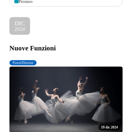
Promeo
DIC
2024
Nuove Funzioni
PowerDirector
19 dic 2024