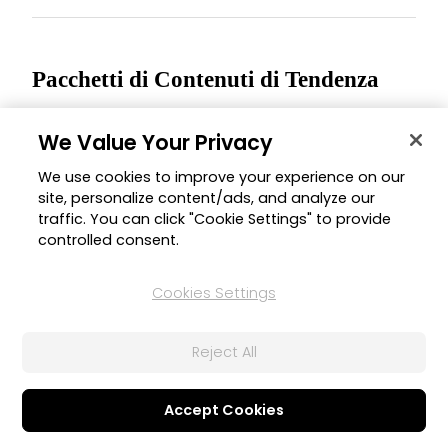
Pacchetti di Contenuti di Tendenza
PowerDirector
We Value Your Privacy
We use cookies to improve your experience on our
site, personalize content/ads, and analyze our
traffic. You can click "Cookie Settings" to provide
controlled consent.
Cookies Settings
24 ott 2024
Reject All
Titoli Call Out
Accept Cookies
Crea call-out coinvolgenti per i tuoi prodotti, funzioni, e
tanto altro, con il nuovo pacchetto Titoli Call-Out. Li trovi