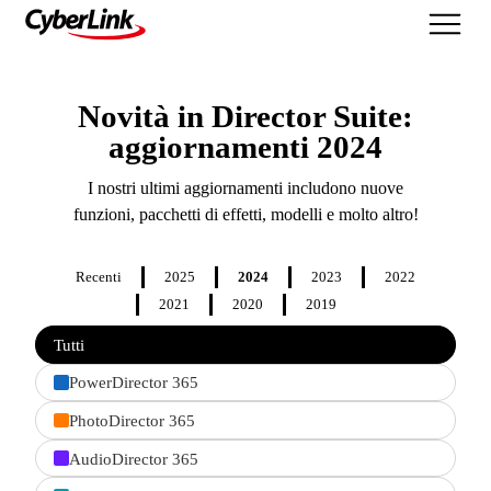
Novità
Novità in Director Suite:
aggiornamenti 2024
I nostri ultimi aggiornamenti includono nuove
funzioni, pacchetti di effetti, modelli e molto altro!
Recenti
2025
2024
2023
2022
2021
2020
2019
Filter
Tutti
features
by
PowerDirector 365
product
PhotoDirector 365
AudioDirector 365