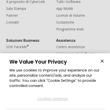
A proposito di CyberLink
Tutti i Software
Sala Stampa
App Mobili
Partner
Licenze di Volume
Contatti
Scolastiche
Programma Inviti
Soluzioni Business
Assistenza
®
SDK FaceMe
Centro assistenza
Aggiornamenti Software
Centro Apprendimento
We Value Your Privacy
We use cookies to improve your experience on our
Comunità
Cambia regione
site, personalize content/ads, and analyze our
Zona Utenti
traffic. You can click "Cookie Settings" to provide
Blog
controlled consent.
Seguici
Cookies Settings