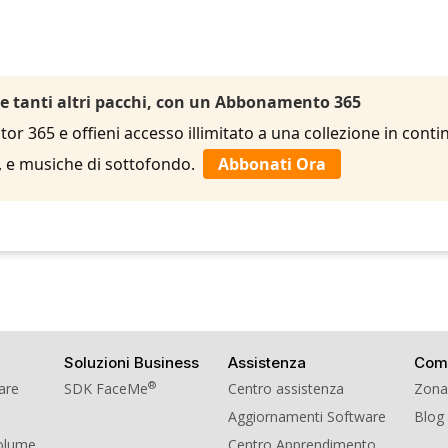
 e tanti altri pacchi, con un Abbonamento 365
r 365 e offieni accesso illimitato a una collezione in contin
le, e musiche di sottofondo.
Abbonati Ora
Soluzioni Business
Assistenza
Com
®
ware
SDK FaceMe
Centro assistenza
Zona
Aggiornamenti Software
Blog
Volume
Centro Apprendimento