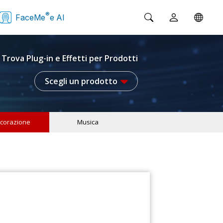
®
FaceMe
e AI
Trova Plug-in e Effetti per Prodotti
Scegli un prodotto
corazione
Musica