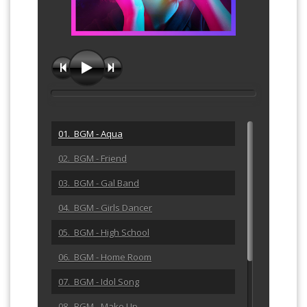
01. BGM - Aqua
02. BGM - Friend
03. BGM - Gal Band
04. BGM - Girls Dancer
05. BGM - High School
06. BGM - Home Room
07. BGM - Idol Song
08. BGM - Make Up