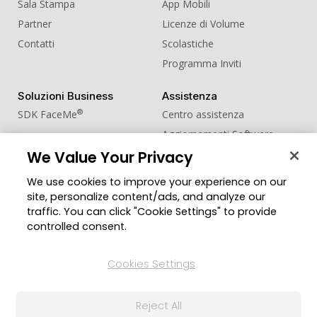
Sala Stampa
App Mobili
Partner
Licenze di Volume
Contatti
Scolastiche
Programma Inviti
Soluzioni Business
Assistenza
®
SDK FaceMe
Centro assistenza
Aggiornamenti Software
We Value Your Privacy
Centro Apprendimento
We use cookies to improve your experience on our
Comunità
Cambia regione
site, personalize content/ads, and analyze our
Zona Utenti
traffic. You can click "Cookie Settings" to provide
Blog
controlled consent.
Seguici
Cookies Settings
Reject All
© 2026 CyberLink Corp. Tutti i diritti riservati.