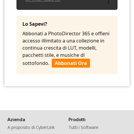
09. BGM - Message
10. BGM - Odaiba
Lo Sapevi?
11. BGM - Rose
Abbonati a PhotoDirector 365 e offieni
accesso illimitato a una collezione in
continua crescita di LUT, modelli,
pacchetti stile, e musiche di
sottofondo.
Abbonati Ora
Azienda
Prodotti
A proposito di CyberLink
Tutti i Software