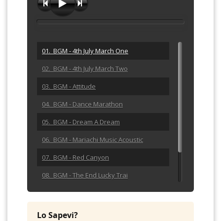
01. BGM - 4th July March One
02. BGM - 4th July March Two
03. BGM - Attitude
04. BGM - Dance Marathon
05. BGM - Dream A Dream
06. BGM - Mariachi Music Acoustic
07. BGM - Red Canyon
08. BGM - The End Lucky Trai
09. BGM - Visionary
10. BGM - Westward Wagons
Lo Sapevi?