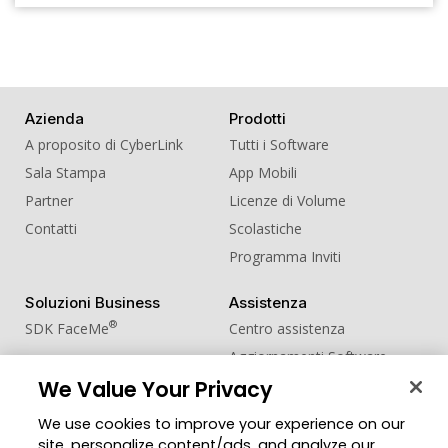
Azienda
Prodotti
A proposito di CyberLink
Tutti i Software
Sala Stampa
App Mobili
Partner
Licenze di Volume
Contatti
Scolastiche
Programma Inviti
Soluzioni Business
Assistenza
®
SDK FaceMe
Centro assistenza
Aggiornamenti Software
Centro Apprendimento
We Value Your Privacy
We use cookies to improve your experience on our
Comunità
Cambia regione
site, personalize content/ads, and analyze our