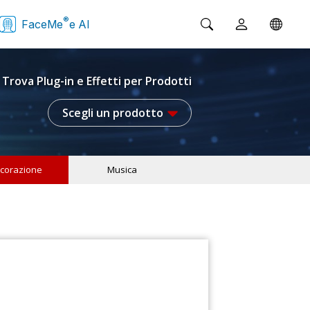
®
FaceMe
e AI
Trova Plug-in e Effetti per Prodotti
Scegli un prodotto
corazione
Musica