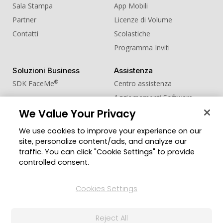
Sala Stampa
App Mobili
Partner
Licenze di Volume
Contatti
Scolastiche
Programma Inviti
Soluzioni Business
Assistenza
®
SDK FaceMe
Centro assistenza
Aggiornamenti Software
Centro Apprendimento
We Value Your Privacy
We use cookies to improve your experience on our
Comunità
Cambia regione
site, personalize content/ads, and analyze our
Zona Utenti
traffic. You can click "Cookie Settings" to provide
Blog
controlled consent.
Seguici
Cookies Settings
Reject All
© 2026 CyberLink Corp. Tutti i diritti riservati.