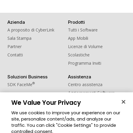
Azienda
Prodotti
A proposito di CyberLink
Tutti i Software
Sala Stampa
App Mobili
Partner
Licenze di Volume
Contatti
Scolastiche
Programma Inviti
Soluzioni Business
Assistenza
®
SDK FaceMe
Centro assistenza
Aggiornamenti Software
Centro Apprendimento
We Value Your Privacy
We use cookies to improve your experience on our
Comunità
Cambia regione
site, personalize content/ads, and analyze our
Zona Utenti
traffic. You can click "Cookie Settings" to provide
Blog
controlled consent.