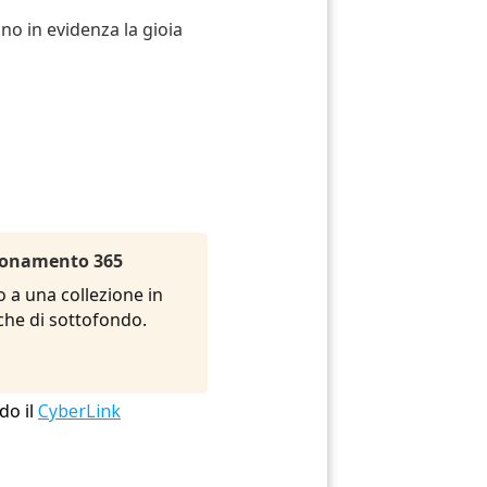
o in evidenza la gioia
Abbonamento 365
o a una collezione in
siche di sottofondo.
do il
CyberLink