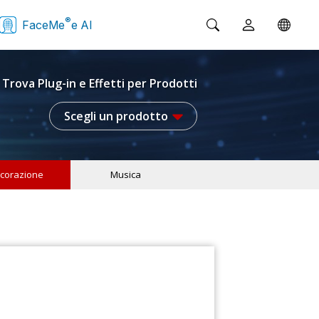
®
FaceMe
e AI
Trova Plug-in e Effetti per Prodotti
Scegli un prodotto
corazione
Musica