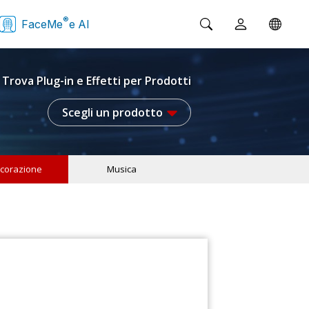
®
FaceMe
e AI
Trova Plug-in e Effetti per Prodotti
Scegli un prodotto
corazione
Musica